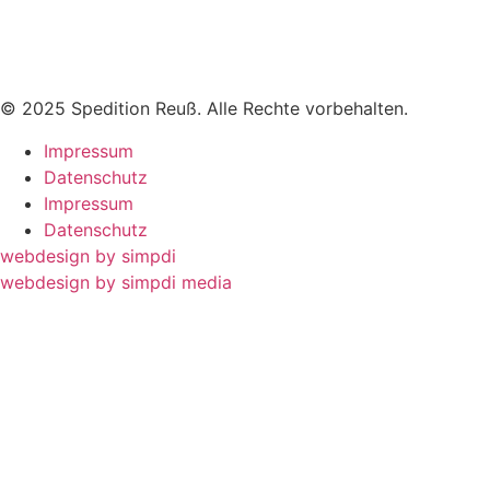
Tel:
08025 8721
E-Mail:
info@spedition-reuss.de
© 2025 Spedition Reuß. Alle Rechte vorbehalten.
Impressum
Datenschutz
Impressum
Datenschutz
webdesign by simpdi
webdesign by simpdi media
Spedition Susanne Reuß e.K.
Schützenstraße 35
83714 Miesbach
Tel:
08025 8721
E-Mail:
info@spedition-reuss.de