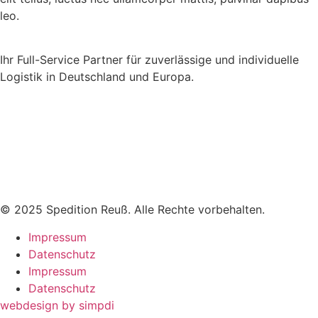
leo.
Ihr Full-Service Partner für zuverlässige und individuelle
Logistik in Deutschland und Europa.
Spedition Susanne Reuß e.K.
Schützenstraße 35
83714 Miesbach
Tel:
08025 8721
E-Mail:
info@spedition-reuss.de
© 2025 Spedition Reuß. Alle Rechte vorbehalten.
Impressum
Datenschutz
Impressum
Datenschutz
webdesign by simpdi